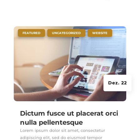
|
,
,
FEATURED
UNCATEGORIZED
WEBSITE
Dez. 22
Dictum fusce ut placerat orci
nulla pellentesque
Lorem ipsum dolor sit amet, consectetur
adipiscing elit, sed do eiusmod tempor