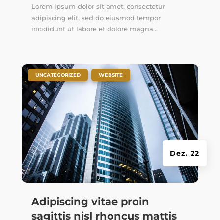
Lorem ipsum dolor sit amet, consectetur
adipiscing elit, sed do eiusmod tempor
incididunt ut labore et dolore magna...
|
,
UNCATEGORIZED
WEBSITE
Dez. 22
Adipiscing vitae proin
sagittis nisl rhoncus mattis