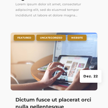
Lorem ipsum dolor sit amet, consectetur
adipiscing elit, sed do eiusmod tempor
incididunt ut labore et dolore magna...
|
,
,
FEATURED
UNCATEGORIZED
WEBSITE
Dez. 22
Dictum fusce ut placerat orci
nulla pellentesque