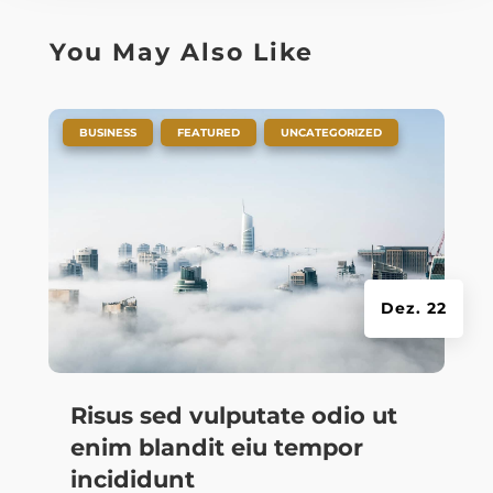
You May Also Like
|
,
,
BUSINESS
FEATURED
UNCATEGORIZED
Dez. 22
Risus sed vulputate odio ut
enim blandit eiu tempor
incididunt