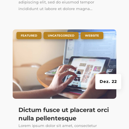
adipiscing elit, sed do eiusmod tempor
incididunt ut labore et dolore magna...
|
,
,
FEATURED
UNCATEGORIZED
WEBSITE
Dez. 22
Dictum fusce ut placerat orci
nulla pellentesque
Lorem ipsum dolor sit amet, consectetur