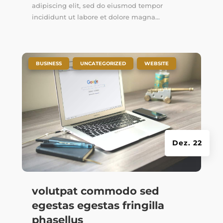
adipiscing elit, sed do eiusmod tempor
incididunt ut labore et dolore magna...
|
,
,
BUSINESS
UNCATEGORIZED
WEBSITE
Dez. 22
volutpat commodo sed
egestas egestas fringilla
phasellus