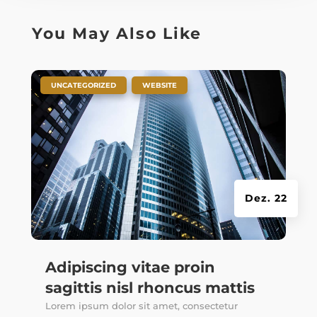
You May Also Like
|
,
UNCATEGORIZED
WEBSITE
Dez. 22
Adipiscing vitae proin
sagittis nisl rhoncus mattis
Lorem ipsum dolor sit amet, consectetur