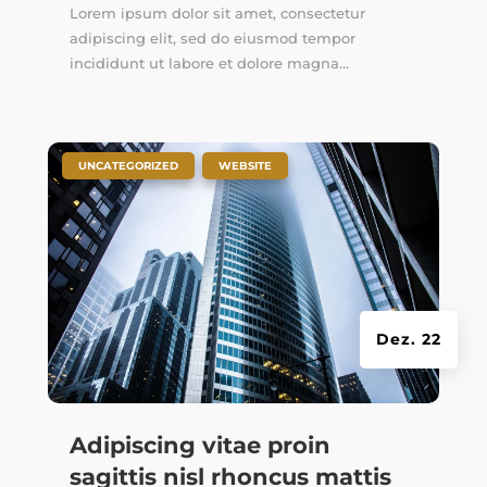
Lorem ipsum dolor sit amet, consectetur
adipiscing elit, sed do eiusmod tempor
incididunt ut labore et dolore magna...
|
,
UNCATEGORIZED
WEBSITE
Dez. 22
Adipiscing vitae proin
sagittis nisl rhoncus mattis