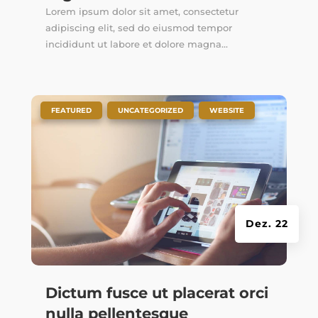
Lorem ipsum dolor sit amet, consectetur
adipiscing elit, sed do eiusmod tempor
incididunt ut labore et dolore magna...
|
,
,
FEATURED
UNCATEGORIZED
WEBSITE
Dez. 22
Dictum fusce ut placerat orci
nulla pellentesque