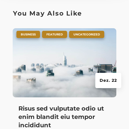
You May Also Like
|
,
,
BUSINESS
FEATURED
UNCATEGORIZED
Dez. 22
Risus sed vulputate odio ut
enim blandit eiu tempor
incididunt